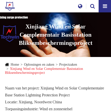
Xinjiang Wind en Solar
Complementair Basisstation
Bliksembeschermingsproject
Home
Oplossingen en zaken
Projectzaken
Xinjiang Wind en Solar Complementair Basisstation
Bliksembeschermingsproject
Naam van het project: Xinjiang Wind en Solar Complementaire
Base Station Lightning Protection Project
Locatie: Xinjiang, Noordwest China
Toepassingsindustrie: Wind en zonnestelsel