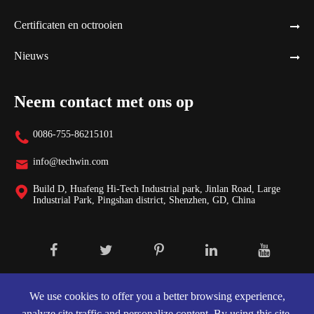
Certificaten en octrooien
Nieuws
Neem contact met ons op
0086-755-86215101

info@techwin.com

Build D, Huafeng Hi-Tech Industrial park, Jinlan Road, Large

Industrial Park, Pingshan district, Shenzhen, GD, China
Auteursrecht ©
Shenzhen Techwin Lightning Technologies Co., Ltd.
Alle rechten voorbehouden.
We use cookies to offer you a better browsing experience,
analyze site traffic and personalize content. By using this site,