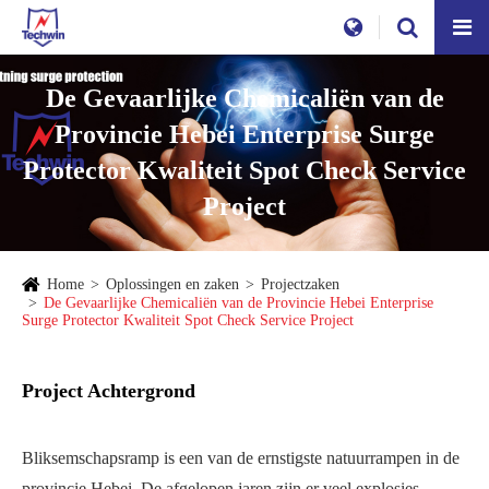
De Gevaarlijke Chemicaliën van de
Provincie Hebei Enterprise Surge
Protector Kwaliteit Spot Check Service
Project
Home
Oplossingen en zaken
Projectzaken
De Gevaarlijke Chemicaliën van de Provincie Hebei Enterprise
Surge Protector Kwaliteit Spot Check Service Project
Project Achtergrond
Bliksemschapsramp is een van de ernstigste natuurrampen in de
provincie Hebei. De afgelopen jaren zijn er veel explosies,