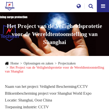
Het Project van de Veiligheidsprotetie
voor de Wereldtentoonstelling van
Shanghai
Home
Oplossingen en zaken
Projectzaken
Het Project van de Veiligheidsprotetie voor de Wereldtentoonstelling
van Shanghai
Naam van het project: Veiligheid Bescherming/CCTV
Bliksembescherming project voor Shanghai World Expo
Locatie: Shanghai, Oost China
Toepassing industrie: CCTV