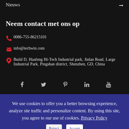
Nieuws
Neem contact met ons op
0086-755-86215101

info@techwin.com

Build D, Huafeng Hi-Tech Industrial park, Jinlan Road, Large

Industrial Park, Pingshan district, Shenzhen, GD, China
Auteursrecht ©
Shenzhen Techwin Lightning Technologies Co., Ltd.
Alle rechten voorbehouden.
We use cookies to offer you a better browsing experience,
analyze site traffic and personalize content. By using this site,
Sitemap
|
Privacybeleid
you agree to our use of cookies.
Privacy Policy
Reject
Accept