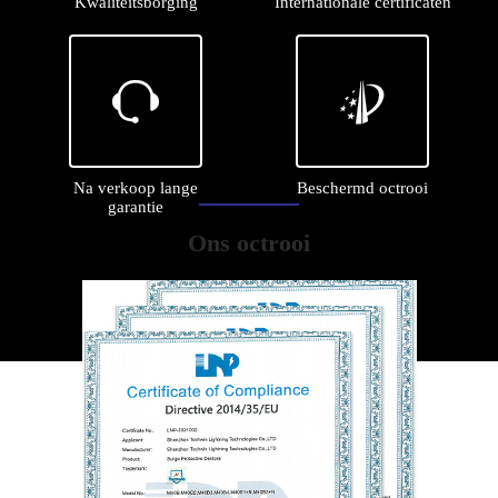
Kwaliteitsborging
Internationale certificaten


Na verkoop lange
Beschermd octrooi
garantie
Ons octrooi