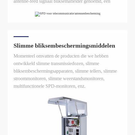
antenne-feed signaal bliksemafleider genoemd, een
antenne-feed bliksemafleider, een antenne-feed lijn
bliksemafleider, en een antenne-feed lijn bliksemafleider
genoemd. Bij de daadwerkelijke selectie zijn het
frequentiebereik van het product, invoegverlies, VSWR,
maximale ontladingsstroom en andere parameters de
Slimme bliksembeschermingsmiddelen
primaire overwegingen.
Momenteel omvatten de producten die we hebben
ontwikkeld slimme transmissiedozen, slimme
bliksembeschermingsapparaten, slimme tellers, slimme
stroommonitoren, slimme weerstandsmonitoren,
multifunctionele SPD-monitoren, enz.