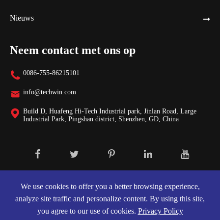
Nieuws
Neem contact met ons op
0086-755-86215101

info@techwin.com

Build D, Huafeng Hi-Tech Industrial park, Jinlan Road, Large

Industrial Park, Pingshan district, Shenzhen, GD, China
Auteursrecht ©
Shenzhen Techwin Lightning Technologies Co., Ltd.
Alle rechten voorbehouden.
We use cookies to offer you a better browsing experience,
analyze site traffic and personalize content. By using this site,
Sitemap
|
Privacybeleid
you agree to our use of cookies.
Privacy Policy